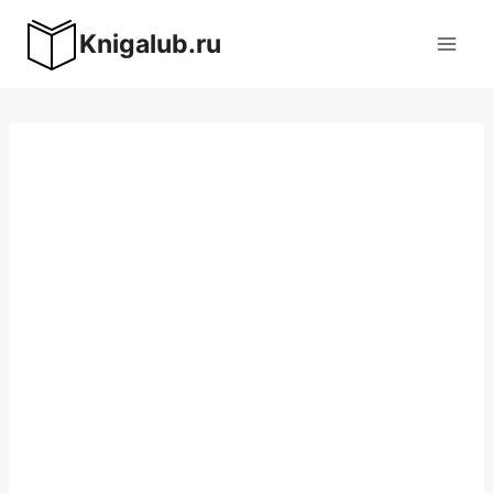
Перейти
Knigalub.ru
к
содержимому