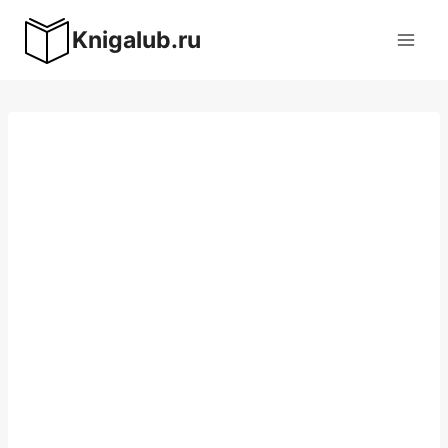
Перейти
Knigalub.ru
к
содержимому