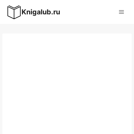
Перейти
Knigalub.ru
к
содержимому