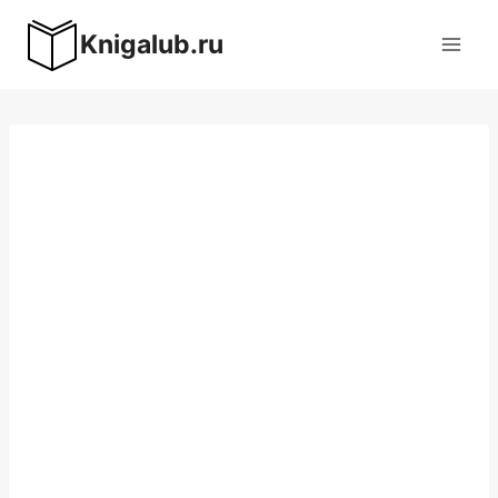
Перейти
Knigalub.ru
к
содержимому