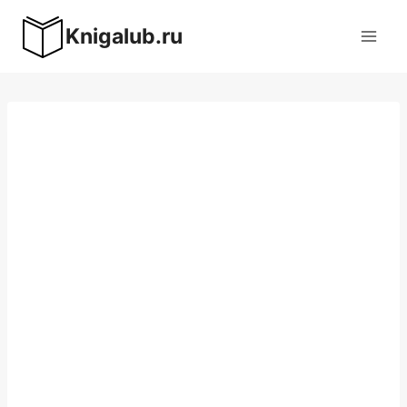
Перейти
Knigalub.ru
к
содержимому