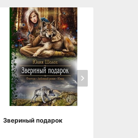
Звериный подарок
Зверь.
измени