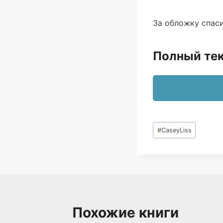
За обложку спас
Полный тек
Метки
#
CaseyLiss
записи:
Похожие книги