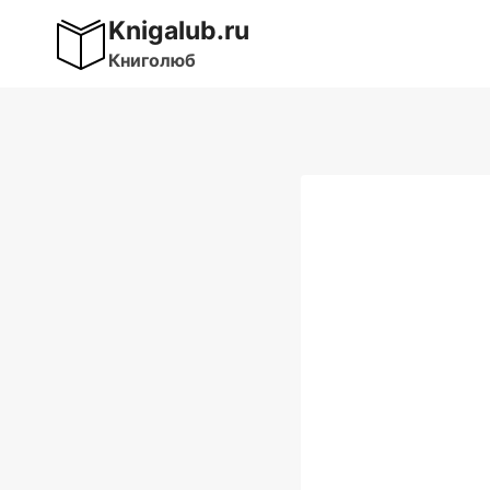
Перейти
Knigalub.ru
к
Книголюб
содержимому