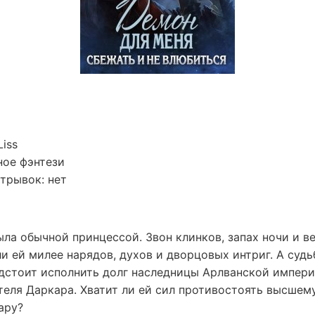
iss
ное фэнтези
трывок: нет
ыла обычной принцессой. Звон клинков, запах ночи и в
и ей милее нарядов, духов и дворцовых интриг. А судь
едстоит исполнить долг наследницы Арлванской импери
теля Даркара. Хватит ли ей сил противостоять высшем
ару?