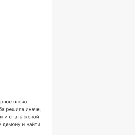
ерное плечо
ба решила иначе,
и и стать женой
у демону и найти