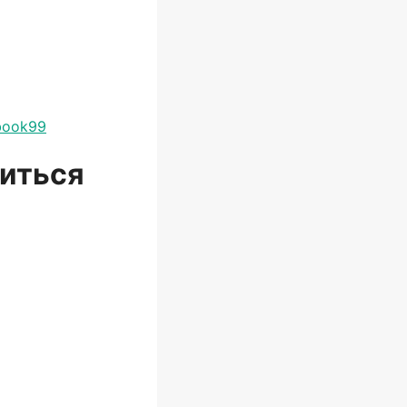
ebook99
биться