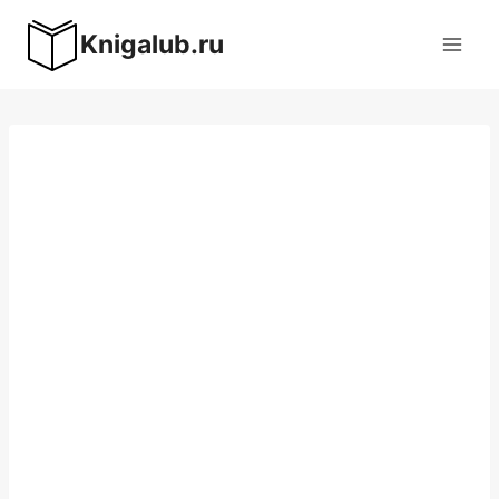
Перейти
Knigalub.ru
к
содержимому