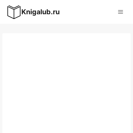
Перейти
Knigalub.ru
к
содержимому