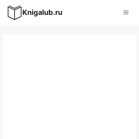
Перейти
Knigalub.ru
к
содержимому