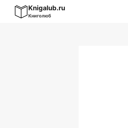
Перейти
Knigalub.ru
к
Книголюб
содержимому