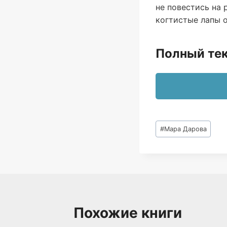
не повестись на 
когтистые лапы 
Полный тек
Метки
#
Мара Дарова
записи:
Похожие книги