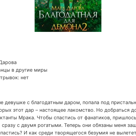
 Дарова
анцы в другие миры
трывок: нет
ле девушке с благодатным даром, попала под присталь
орых этот дар – настоящее лакомство. Но добраться до
ектанты Мрака. Чтобы спастись от фанатиков, пришлос
 сразу с двумя рогатыми. Теперь они обязаны меня за
пастись? И как среди творящегося безумия не вылетет