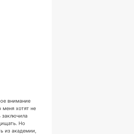
ное внимание
 меня хотят не
ь заключила
щищать. Но
ь из академии,