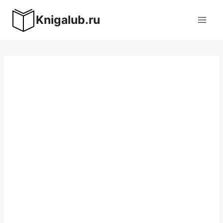
Перейти
Knigalub.ru
к
содержимому