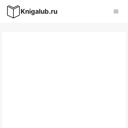
Перейти
Knigalub.ru
к
содержимому