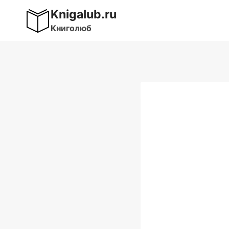
Перейти
Knigalub.ru
к
Книголюб
содержимому