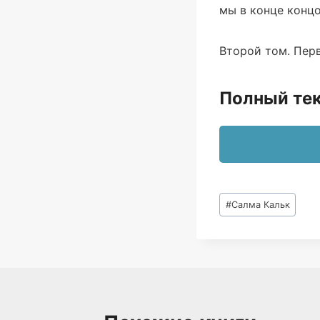
мы в конце концо
Второй том. Пер
Полный тек
Метки
#
Салма Кальк
записи: