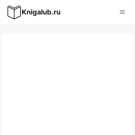
Перейти
Knigalub.ru
к
содержимому