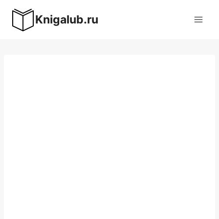
Перейти
Knigalub.ru
к
содержимому